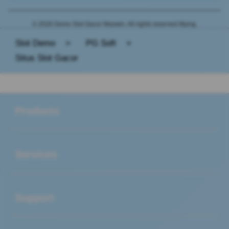
© 2026 Demo Slot Gacor Maxwin. All rights reserved Mying.
Slot Demo
>
PG Soft
>
Situs Slot Gacor
Buka
Footer Navigation
Products
Buka
Services
Buka
Support
Buka