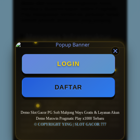
demo slot
maxwin memungkinkan Anda
membaca
blueprint
kapan sistem Pragmatic
Play melepaskan kombinasi perkalian besar
setelah periode akumulasi yang panjang.
Mengapa Infrastruktur
"Anti Lag 2026" Sangat
Krusial?
LOGIN
Banyak pemain gagal menerapkan pola dari
simulasi ke server asli karena adanya jeda
latensi (lag) pada server
slot demo
berkualitas rendah. Dengan menggunakan
DAFTAR
arsitektur server statis (HTML murni tanpa
beban pemrosesan PHP yang berat) dan
jaringan Edge global, setiap instruksi
putaran dieksekusi dalam hitungan
Demo Slot Gacor PG Soft Mahjong Ways Gratis & Layanan Akun
milidetik. Ini sangat krusial bagi pemain
Demo Maxwin Pragmatic Play x1000 Terbaru
yang menggunakan teknik
turbo spin
berirama untuk menjaga stabilitas data
© COPYRIGHT YING | SLOT GACOR 777
tanpa interupsi.