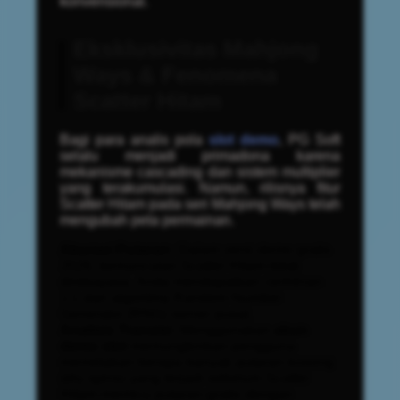
konvensional.
Eksklusivitas Mahjong
Ways & Fenomena
Scatter Hitam
Bagi para analis pola
slot demo
, PG Soft
selalu menjadi primadona karena
mekanisme
cascading
dan sistem
multiplier
yang terakumulasi. Namun, rilisnya fitur
Scatter Hitam pada seri Mahjong Ways telah
mengubah peta permainan.
Akurasi Putaran:
Dalam versi demo gratis
2026, kemunculan Scatter Hitam tidak
direkayasa. Anda mendapatkan cerminan
1:1 dari algoritma
Random Number
Generator
(RNG) server pusat.
Analisis Transisi:
Menggunakan
akun
demo slot
memungkinkan pengguna
memetakan berapa banyak putaran kosong
(
dry spins
) yang terjadi sebelum Scatter
Hitam memicu putaran gratis dengan