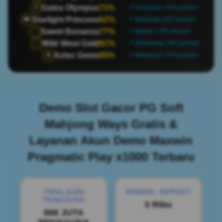
Gates Olympus
71%
⚡
📍 Surabaya | 916 pemain
Starlight Princess
62%
👑
📍 Bandung | 637 pemain
Sweet Bonanza
77%
📍 Medan | 785 pemain
Wild West Gold
91%
📍 Semarang | 483 pemain
Aztec Gems
85%
🏺
📍 Makassar | 470 pemain
Demo Slot Gacor PG Soft
Mahjong Ways Gratis &
Layanan Akun Demo Maxwin
Pragmatic Play x1000 Terbaru
PENILAIAN
MINIMAL DEPOSIT
PENGGUNA
0 Ribu
888 JUTA