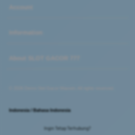
Account
Buka
Information
Buka
About SLOT GACOR 777
© 2026 Demo Slot Gacor Maxwin. All rights reserved.
Indonesia / Bahasa Indonesia
Ingin Tetap Terhubung?